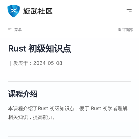
Skip to content
菜单
返回顶部
Rust 初级知识点
发表于：2024-05-08
课程介绍
本课程介绍了Rust 初级知识点，便于 Rust 初学者理解
相关知识，提高能力。