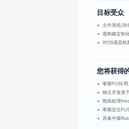
目标受众
文件系统/存
需构建定制
对OS底层机
您将获得
掌握FUSE
独立开发基于
熟练处理In
掌握定位FU
具备中级Ru