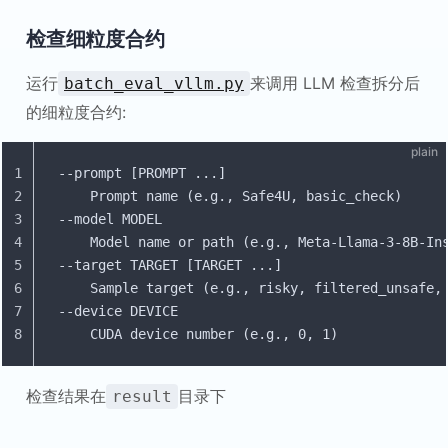
检查细粒度合约
运行
来调用 LLM 检查拆分后
batch_eval_vllm.py
的细粒度合约:
plain
1
--prompt [PROMPT ...]
2
    Prompt name (e.g., Safe4U, basic_check)
3
--model MODEL
4
    Model name or path (e.g., Meta-Llama-3-8B-In
5
--target TARGET [TARGET ...]
6
    Sample target (e.g., risky, filtered_unsafe,
7
--device DEVICE
8
    CUDA device number (e.g., 0, 1)
检查结果在
目录下
result