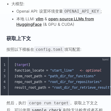
大模型:
Openai API: 设置环境变量
;
OPENAI_API_KEY
本地 LLM:
vllm
&
open-source LLMs from
HuggingFace
(& GPU & CUDA)
获取上下文
按照以下模板在
填写配置:
config.toml
toml
1
[
target
]
2
function_locate = 
"start_line"
   <- optional
3
item_root_path = 
"path_dir_for_functions"
4
repo_root_path = 
"root_dir_for_repositories"
5
result_root_path = 
"root_dir_for_retrieve_result
然后，执行
。获取上下文之
cargo run target
后，可以使用
剔除无法检查或者不相
sample_check