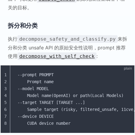
关的目标。
拆分和分类
执行
来拆
decompose_safety_and_classify.py
分和分类 unsafe API 的原始安全性说明，prompt 推荐
使用
:
decompose_with_self_check
plain
1
--prompt PROMPT
2
    Prompt name
3
--model MODEL
4
    Model name(OpenAI) or path(Local Models)
5
--target TARGET [TARGET ...]
6
    Sample target (risky, filtered_unsafe, 11cve
7
--device DEVICE
8
    CUDA device number