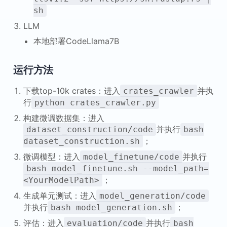
sh
LLM
本地部署CodeLlama7B
运行方法
下载top-10k crates：进入
并执
crates_crawler
行
python crates_crawler.py
构建微调数据集：进入
并执行
dataset_construction/code
bash
；
dataset_construction.sh
微调模型：进入
并执行
model_finetune/code
bash model_finetune.sh --model_path=
；
<YourModelPath>
生成单元测试：进入
model_generation/code
并执行
；
bash model_generation.sh
评估：进入
并执行
evaluation/code
bash